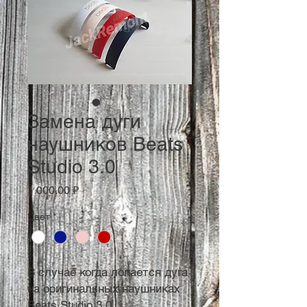
Замена дуги
наушников Beats
Studio 3.0
Цена
1 000,00 ₽
Цвет
*
В случае когда лопается дуга
на оригинальных наушниках
Beats Studio 3.0,