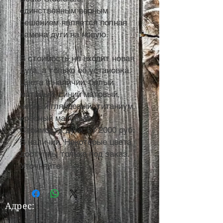
единственным верным
решением является полная
замена дуги на новую.
В стоимость не входит новая
дуга, а только её установка.
Цвета в наличии: белый
матовый, синий матовый,
черный глянцевый, титаниум,
красный матовый.
Стоимость дуги: от 2000 руб.
В наличии. Некоторые цвета
доступны только под заказ.
Уточняйте.
Адрес: