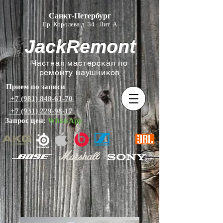
Санкт-Петербург
Пр. Королева д. 34 . Лит. А
JackRemont
Частная мастерская по
ремонту наушников
Прием по записи
+7 (981) 848-61-70
+7 (931) 229-98-17
Запрос цен:
WhatsApp