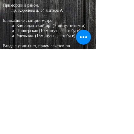
Приморский район.
пр. Королева д. 34 Литера А
Ближайшие станции метро:
м. Комендантский пр. (7 минут пешком)
м. Пионерская (10 минут на автобусе)
м. Удельная (15минут на автобусе)
​Входа с улицы нет, п
рием заказов по
записи.
График
работы уточняйте.
+7 (931) 229-98-17
Тел.
+7 (931) 229-98-17