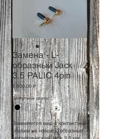
Замена - L-
образный Jack
3.5 PALIC 4pin
Цена
1 800,00 ₽
Доступные цвета:
*
Заменяется ваш 4 контактный
разъем на новый L-образный
металлический Jack 3.5 мм.