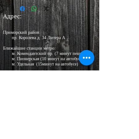
товара или денег изложены в
FAQ
сайта.
Адрес:
Приморский район.
пр. Королева д. 34 Литера А
Ближайшие станции метро:
м. Комендантский пр. (7 минут пешком)
м. Пионерская (10 минут на автобусе)
м. Удельная (15минут на автобусе)
​Входа с улицы нет, п
рием заказов по
записи.
График
работы уточняйте.
+7 (931) 229-98-17
Тел.
+7 (931) 229-98-17