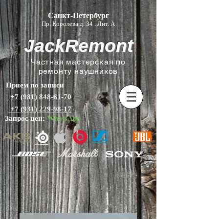
Санкт-Петербург
Пр. Королева д. 34 . Лит. А
JackRemont
Частная мастерская по
ремонту наушников
Прием по записи
+7 (981) 848-61-70
+7 (931) 229-98-17
Запрос цен:
WhatsApp