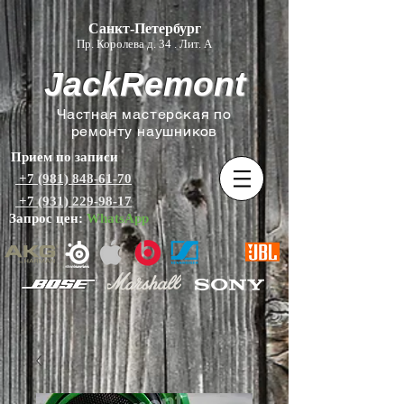
Санкт-Петербург
Пр. Королева д. 34 . Лит. А
JackRemont
Частная мастерская по
ремонту наушников
Прием по записи
+7 (981) 848-61-70
+7 (931) 229-98-17
Запрос цен:
WhatsApp