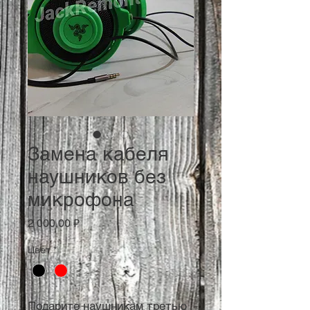
Замена кабеля
наушников без
микрофона
Цена
2 000,00 ₽
Цвет
*
Подарите наушникам третью