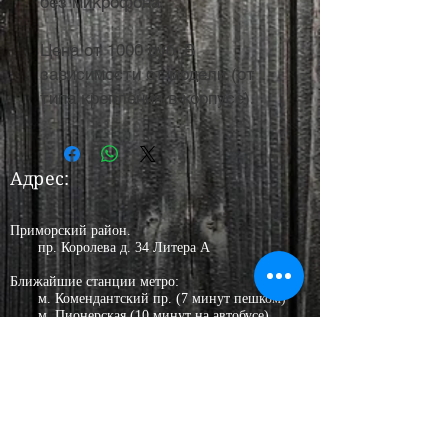
без микрофона.
Цена от 1000 руб. В
зависимости от модели (от
типа крепления в корпусе).
Адрес:
Приморский район.
пр. Королева д. 34 Литера А
Ближайшие станции метро:
м. Комендантский пр. (7 минут пешком)
м. Пионерская (10 минут на автобусе)
м. Удельная (15минут на автобусе)
​Входа с улицы нет, п
рием заказов по
записи.
График
работы уточняйте.
+7 (931) 229-98-17
Тел.