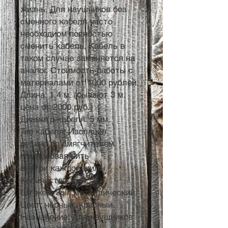
жизнь. Для наушников без
сменного кабеля часто
необходиом полностью
сменить кабель. Кабель в
таком случае заменяется на
аналог. Стоимость работы с
материалами от 1000 рублей.
Длина: 1,4 м. (бывают 3 м.
цена от 2000 руб.)
Диаметр кабеля: 5 мм.
Тип кабеля: Изоляция
резина со смягчителем.
Нейлоновая нить
внутри каждой жилы.
Количество жил: 3.
Штекер: 3pin металлический.
Цвет: чёрный, красный.
Назначение: Для наушников